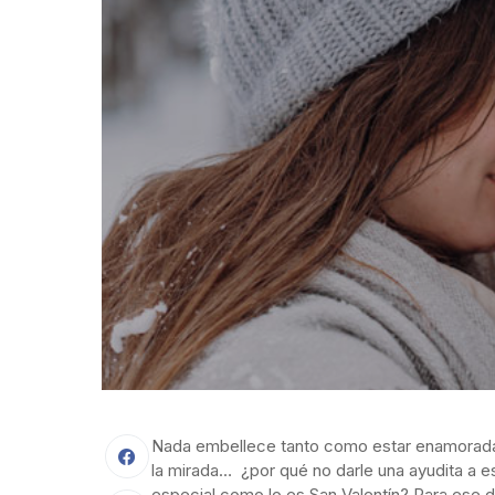
Nada embellece tanto como estar enamorada/
la mirada… ¿por qué no darle una ayudita a e
especial como lo es San Valentín? Para ese d