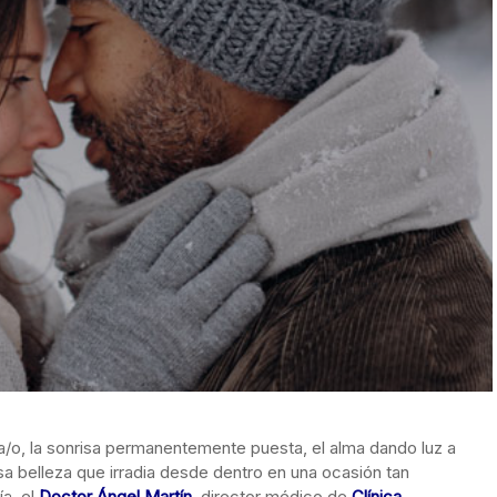
o, la sonrisa permanentemente puesta, el alma dando luz a
sa belleza que irradia desde dentro en una ocasión tan
ía, el
Doctor Ángel Martín
, director médico de
Clínica