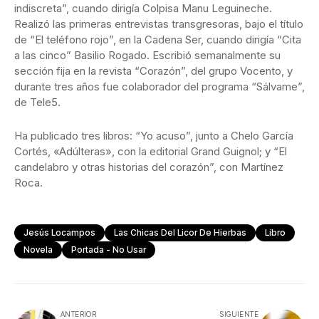
indiscreta”, cuando dirigía Colpisa Manu Leguineche.
Realizó las primeras entrevistas transgresoras, bajo el título
de “El teléfono rojo”, en la Cadena Ser, cuando dirigía “Cita
a las cinco” Basilio Rogado. Escribió semanalmente su
sección fija en la revista “Corazón”, del grupo Vocento, y
durante tres años fue colaborador del programa “Sálvame”,
de Tele5.
Ha publicado tres libros: “Yo acuso”, junto a Chelo García
Cortés, «Adúlteras», con la editorial Grand Guignol; y “El
candelabro y otras historias del corazón”, con Martínez
Roca.
Jesús Locampos
Las Chicas Del Licor De Hierbas
Libro
Novela
Portada - No Usar
ANTERIOR
SIGUIENTE