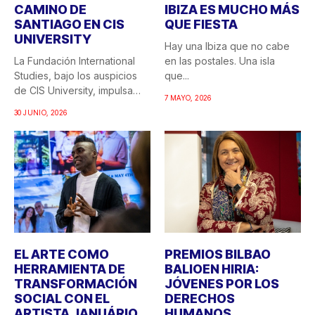
CAMINO DE
IBIZA ES MUCHO MÁS
SANTIAGO EN CIS
QUE FIESTA
UNIVERSITY
Hay una Ibiza que no cabe
La Fundación International
en las postales. Una isla
Studies, bajo los auspicios
que...
de CIS University, impulsa
7 MAYO, 2026
una...
30 JUNIO, 2026
EL ARTE COMO
PREMIOS BILBAO
HERRAMIENTA DE
BALIOEN HIRIA:
TRANSFORMACIÓN
JÓVENES POR LOS
SOCIAL CON EL
DERECHOS
ARTISTA JANUÁRIO
HUMANOS