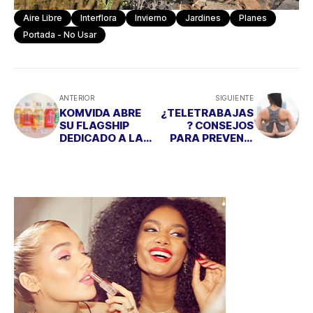
Aire Libre
Interflora
Invierno
Jardines
Planes
Portada - No Usar
ANTERIOR
SIGUIENTE
KOMVIDA ABRE
¿TELETRABAJAS
SU FLAGSHIP
? CONSEJOS
DEDICADO A LA
PARA PREVENIR
KOMBUCHA
EL DOLOR DE
ESPALDA