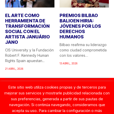
EL ARTE COMO
PREMIOS BILBAO
HERRAMIENTA DE
BALIOEN HIRIA:
TRANSFORMACIÓN
JÓVENES POR LOS
SOCIAL CON EL
DERECHOS
ARTISTA JANUÁRIO
HUMANOS
JANO
Bilbao reafirma su liderazgo
CIS University y la Fundación
como ciudad comprometida
Robert F. Kennedy Human
con los valores
Rights Spain apuestan...
democráticos y...
13 ABRIL, 2026
21 ABRIL, 2026
© Copyright 2026. Tentaciones de Mujer.
Este sitio web utiliza cookies propias y de terceros para
Contacto
mejorar sus servicios y mostrarle publicidad relacionada con
sus preferencias, generada a partir de sus pautas de
navegación. Si continúa navegando, consideramos que
acepta su uso. Para cambiar la configuración o más