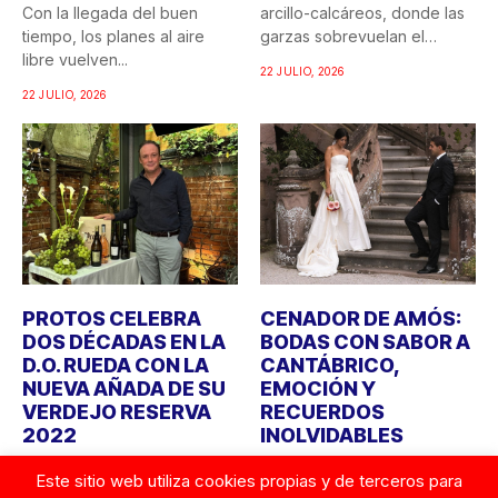
Con la llegada del buen
arcillo-calcáreos, donde las
tiempo, los planes al aire
garzas sobrevuelan el
libre vuelven...
recuerdo...
22 JULIO, 2026
22 JULIO, 2026
PROTOS CELEBRA
CENADOR DE AMÓS:
DOS DÉCADAS EN LA
BODAS CON SABOR A
D.O. RUEDA CON LA
CANTÁBRICO,
NUEVA AÑADA DE SU
EMOCIÓN Y
VERDEJO RESERVA
RECUERDOS
2022
INOLVIDABLES
Bodegas Protos celebra
Durante años, cuando
Este sitio web utiliza cookies propias y de terceros para
este año el 20º aniversario
alguien imaginaba una boda,