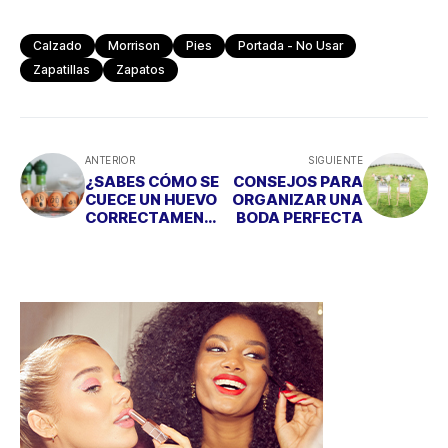
Calzado
Morrison
Pies
Portada - No Usar
Zapatillas
Zapatos
ANTERIOR
SIGUIENTE
¿SABES CÓMO SE
CONSEJOS PARA
CUECE UN HUEVO
ORGANIZAR UNA
CORRECTAMENTE
BODA PERFECTA
?