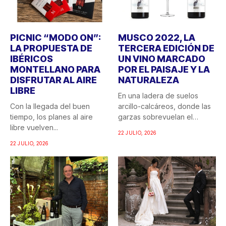
PICNIC “MODO ON”:
MUSCO 2022, LA
LA PROPUESTA DE
TERCERA EDICIÓN DE
IBÉRICOS
UN VINO MARCADO
MONTELLANO PARA
POR EL PAISAJE Y LA
DISFRUTAR AL AIRE
NATURALEZA
LIBRE
En una ladera de suelos
Con la llegada del buen
arcillo-calcáreos, donde las
tiempo, los planes al aire
garzas sobrevuelan el
libre vuelven...
recuerdo...
22 JULIO, 2026
22 JULIO, 2026