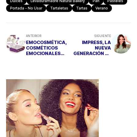
Dulces
Levaduramadre Natural Bakery
Pan
Pasteles
Portada - No Usar
Tartaletas
Tartas
Verano
ANTERIOR
SIGUIENTE
EMOCOSMÉTICA,
IMPRESS, LA
COSMÉTICOS
NUEVA
EMOCIONALES
GENERACIÓN DE
QUE SE
ORTODONCIA
CONVIERTEN EN
INVISIBLE
JOYAS