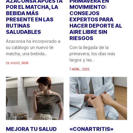
AZACONSA APUESTA
PRIMAVERA EN
POR EL MATCHA, LA
MOVIMIENTO:
BEBIDA MÁS
CONSEJOS
PRESENTE EN LAS
EXPERTOS PARA
RUTINAS
HACER DEPORTE AL
SALUDABLES
AIRE LIBRE SIN
RIESGOS
Azaconsa ha incorporado a
su catálogo un nuevo té
Con la llegada de la
matcha, una bebida...
primavera, los días más
largos y las...
22 JULIO, 2026
7 ABRIL, 2026
MEJORA TU SALUD
«CONARTRITIS»