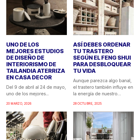
UNO DE LOS
ASÍ DEBES ORDENAR
MEJORES ESTUDIOS
TU TRASTERO
DE DISEÑO DE
SEGÚN EL FENG SHUI
INTERIORISMO DE
PARA DESBLOQUEAR
TAILANDIA ATERRIZA
TU VIDA
EN CASA DECOR
Aunque parezca algo banal,
Del 9 de abril al 24 de mayo,
el trastero también influye en
uno de los mejores...
la energía de nuestro
hogar....
20 MARZO, 2026
28 OCTUBRE, 2025