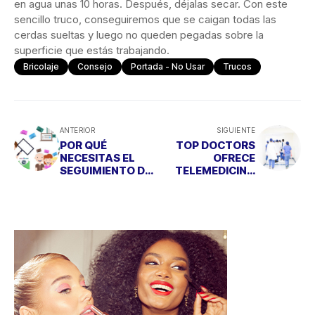
en agua unas 10 horas. Después, déjalas secar. Con este
sencillo truco, conseguiremos que se caigan todas las
cerdas sueltas y luego no queden pegadas sobre la
superficie que estás trabajando.
Bricolaje
Consejo
Portada - No Usar
Trucos
ANTERIOR
SIGUIENTE
POR QUÉ
TOP DOCTORS
NECESITAS EL
OFRECE
SEGUIMIENTO DE
TELEMEDICINA
TU CORREO
GRATIS A
ELECTRÓNICO
DOCTORES QUE
PARA TU
LO NECESITEN
NEGOCIO
PARA ATENDER A
SUS PACIENTES