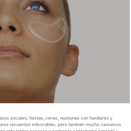
os sociales: fiestas, cenas, reuniones con familiares y
unos recuerdos imborrables, pero también mucho cansancio
ente ante tantos excesos y comienza a mostrarse cansada y