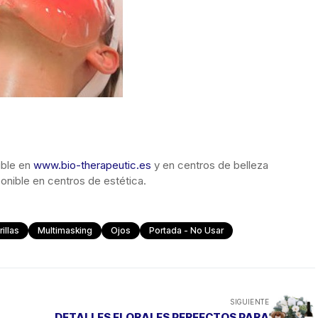
ible en
www.bio-therapeutic.es
y en centros de belleza
sponible en centros de estética.
illas
Multimasking
Ojos
Portada - No Usar
SIGUIENTE
DETALLES FLORALES PERFECTOS PARA