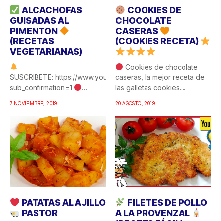
ALCACHOFAS
COOKIES DE
GUISADAS AL
CHOCOLATE
PIMENTON
CASERAS
(RECETAS
(COOKIES RECETA)
VEGETARIANAS)
Cookies de chocolate
SUSCRIBETE: https://www.youtube.com/c/COCINAFACILYRICA?
caseras, la mejor receta de
sub_confirmation=1
las galletas cookies....
Alcachofas guisadas al
7 NOVIEMBRE, 2019
20 AGOSTO, 2019
pimentón, una de esas
recetas de...
PATATAS AL AJILLO
FILETES DE POLLO
PASTOR
A LA PROVENZAL