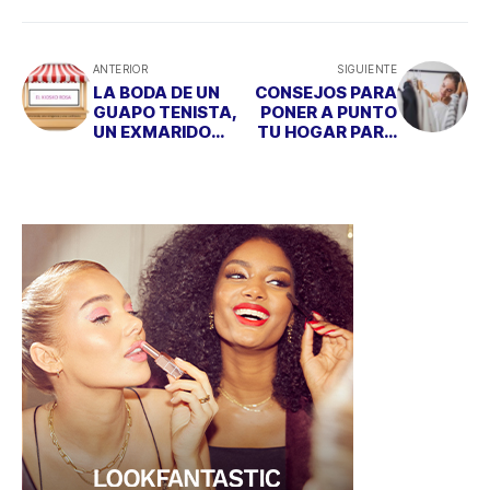
ANTERIOR
SIGUIENTE
LA BODA DE UN
CONSEJOS PARA
GUAPO TENISTA,
PONER A PUNTO
UN EXMARIDO
TU HOGAR PARA
RENCOROSO Y
LA VUELTA A LA
UNA DURA
RUTINA
CONFESIÓN DE
ALCOHOL Y
DROGAS