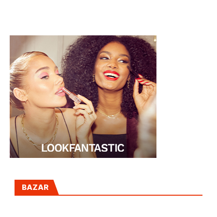
LLEGA A
solo 3
MERCADONA
INGREDIENTES)
BAZAR