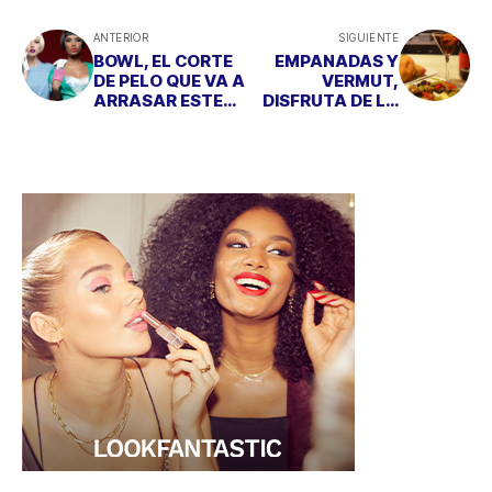
ANTERIOR
SIGUIENTE
BOWL, EL CORTE
EMPANADAS Y
DE PELO QUE VA A
VERMUT,
ARRASAR ESTE
DISFRUTA DE LA
VERANO
SEMANA SANTA
PECANDO