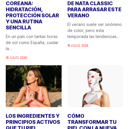
COREANA:
DE NATA CLASSIC
HIDRATACIÓN,
PARA ARRASAR ESTE
PROTECCIÓN SOLAR
VERANO
Y UNA RUTINA
El verano suele ser sinónimo
SENCILLA
de color, pero esta
En un país con tantas horas
temporada las tendencias...
de sol como España, cuidar
18 JULIO, 2026
la...
30 JULIO, 2026
LOS INGREDIENTES Y
CÓMO
PRINCIPIOS ACTIVOS
TRANSFORMAR TU
QUE TU PIEL
PIEL CON LA NUEVA