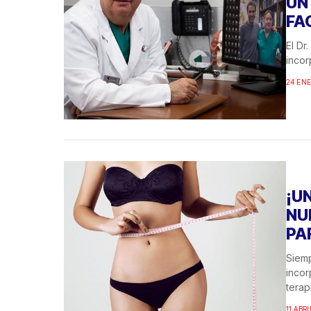
UN
FA
El Dr
incor
24 ENE
¡U
NU
PA
Siemp
incor
terapi
11 ABRI