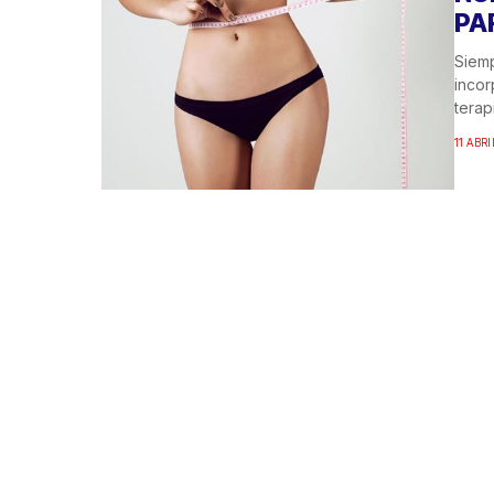
PA
Siemp
incor
terapi
11 ABRI