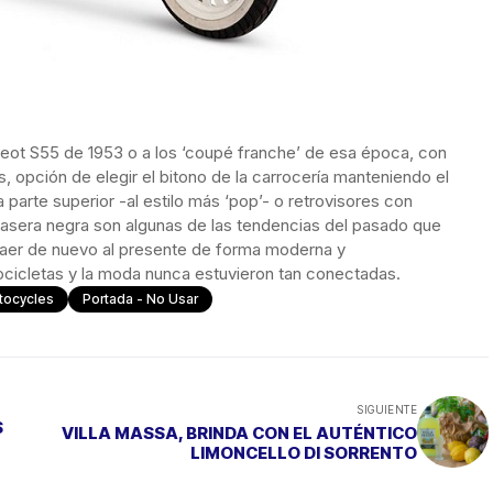
geot S55 de 1953 o a los ‘coupé franche’ de esa época, con
s, opción de elegir el bitono de la carrocería manteniendo el
parte superior -al estilo más ‘pop’- o retrovisores con
 trasera negra son algunas de las tendencias del pasado que
raer de nuevo al presente de forma moderna y
cicletas y la moda nunca estuvieron tan conectadas.
tocycles
Portada - No Usar
SIGUIENTE
S
VILLA MASSA, BRINDA CON EL AUTÉNTICO
LIMONCELLO DI SORRENTO