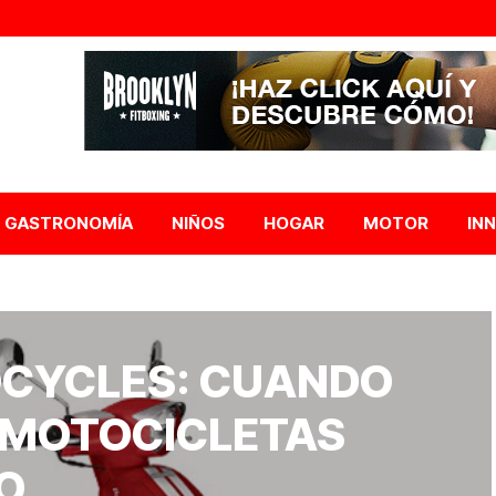
GASTRONOMÍA
NIÑOS
HOGAR
MOTOR
IN
CYCLES: CUANDO
 MOTOCICLETAS
O