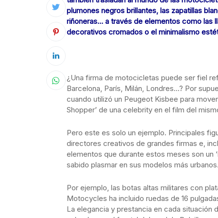
plumones negros brillantes, las zapatillas blanc
riñoneras… a través de elementos como las ll
decorativos cromados o el minimalismo estéti
¿Una firma de motocicletas puede ser fiel ref
Barcelona, París, Milán, Londres…? Por supuest
cuando utilizó un Peugeot Kisbee para movers
Shopper’ de una celebrity en el film del mis
Pero este es solo un ejemplo. Principales fi
directores creativos de grandes firmas e, in
elementos que durante estos meses son un ‘
sabido plasmar en sus modelos más urbanos
Por ejemplo, las botas altas militares con pl
Motocycles ha incluido ruedas de 16 pulgadas
La elegancia y prestancia en cada situación 