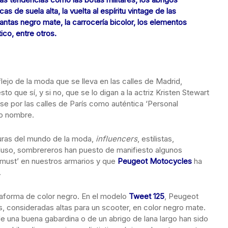
as de suela alta, la vuelta al espíritu vintage de las
antas negro mate, la carrocería bicolor, los elementos
co, entre otros.
lejo de la moda que se lleva en las calles de Madrid,
o que sí, y si no, que se lo digan a la actriz Kristen Stewart
e por las calles de París como auténtica ‘Personal
mo nombre.
guras del mundo de la moda,
influencers
, estilistas,
cluso, sombrereros han puesto de manifiesto algunos
must’ en nuestros armarios y que
Peugeot Motocycles
ha
.
ataforma de color negro. En el modelo
Tweet 125
, Peugeot
, consideradas altas para un scooter, en color negro mate.
de una buena gabardina o de un abrigo de lana largo han sido