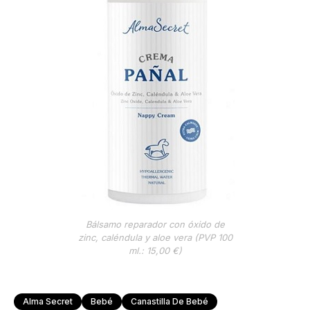
Bálsamo reparador con óxido de
zinc, caléndula y aloe vera (PVP 100
ml.: 15,00 €)
Alma Secret
Bebé
Canastilla De Bebé