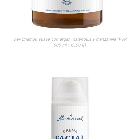
Gel-Champú suave con argán, caléndula y manzanilla (PVP
500 ml.: 15,00 €)