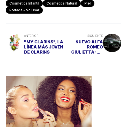
Cosmética Infantil
Cosmética Natural
Piel
Portada - No Usar
ANTERIOR
SIGUIENTE
"MY CLARINS", LA
NUEVO ALFA
LÍNEA MÁS JOVEN
ROMEO
DE CLARINS
GIULIETTA: UN
ELEGANTE
ITALIANO CON UN
MARCADO
CARÁCTER
DEPORTIVO