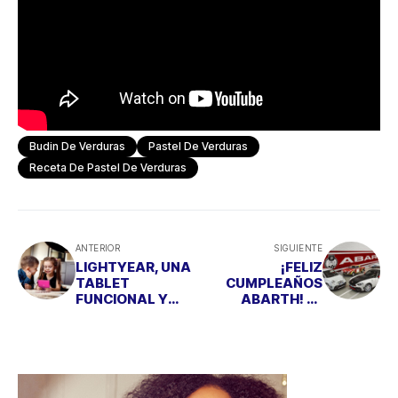
Budin De Verduras
Pastel De Verduras
Receta De Pastel De Verduras
ANTERIOR
SIGUIENTE
LIGHTYEAR, UNA
¡FELIZ
TABLET
CUMPLEAÑOS
FUNCIONAL Y
ABARTH! EL
VERSÁTIL PARA
ESCORPIÓN
LOS PEQUES DE
LLEVA 70 AÑOS
LA CASA
HACIENDO
HISTORIA