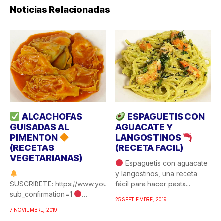
Noticias Relacionadas
ALCACHOFAS
ESPAGUETIS CON
GUISADAS AL
AGUACATE Y
PIMENTON
LANGOSTINOS
(RECETAS
(RECETA FACIL)
VEGETARIANAS)
Espaguetis con aguacate
y langostinos, una receta
SUSCRIBETE: https://www.youtube.com/c/COCINAFACILYRICA?
fácil para hacer pasta...
sub_confirmation=1
25 SEPTIEMBRE, 2019
Alcachofas guisadas al
7 NOVIEMBRE, 2019
pimentón, una de esas