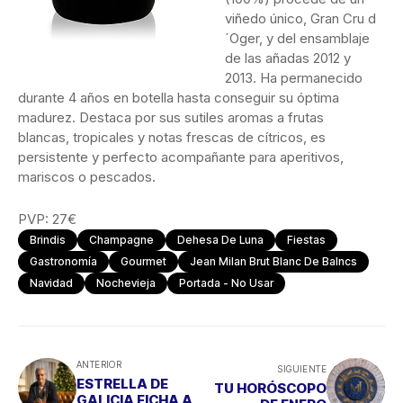
viñedo único, Gran Cru d
´Oger, y del ensamblaje
de las añadas 2012 y
2013. Ha permanecido
durante 4 años en botella hasta conseguir su óptima
madurez. Destaca por sus sutiles aromas a frutas
blancas, tropicales y notas frescas de cítricos, es
persistente y perfecto acompañante para aperitivos,
mariscos o pescados.
PVP: 27€
Brindis
Champagne
Dehesa De Luna
Fiestas
Gastronomía
Gourmet
Jean Milan Brut Blanc De Balncs
Navidad
Nochevieja
Portada - No Usar
ANTERIOR
SIGUIENTE
ESTRELLA DE
TU HORÓSCOPO
GALICIA FICHA A