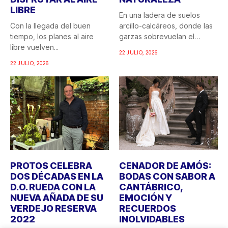
LIBRE
En una ladera de suelos
Con la llegada del buen
arcillo-calcáreos, donde las
tiempo, los planes al aire
garzas sobrevuelan el
libre vuelven...
recuerdo...
22 JULIO, 2026
22 JULIO, 2026
PROTOS CELEBRA
CENADOR DE AMÓS:
DOS DÉCADAS EN LA
BODAS CON SABOR A
D.O. RUEDA CON LA
CANTÁBRICO,
NUEVA AÑADA DE SU
EMOCIÓN Y
VERDEJO RESERVA
RECUERDOS
2022
INOLVIDABLES