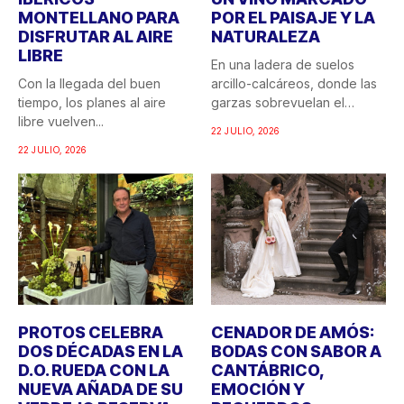
MONTELLANO PARA
POR EL PAISAJE Y LA
DISFRUTAR AL AIRE
NATURALEZA
LIBRE
En una ladera de suelos
Con la llegada del buen
arcillo-calcáreos, donde las
tiempo, los planes al aire
garzas sobrevuelan el
libre vuelven...
recuerdo...
22 JULIO, 2026
22 JULIO, 2026
PROTOS CELEBRA
CENADOR DE AMÓS:
DOS DÉCADAS EN LA
BODAS CON SABOR A
D.O. RUEDA CON LA
CANTÁBRICO,
NUEVA AÑADA DE SU
EMOCIÓN Y