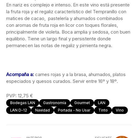
En nariz es complejo e intenso. En este vino está presente
la fruta roja y el regaliz característico del Tempranillo con
matices de cacao, pastelería y ahumados combinados
con aromas de fruta roja en licor con toques florales,
principalmente de violeta. Boca amplia y sedosa, con buen
equilibrio. Tiene un largo final y persistente donde
permanecen las notas de regaliz y pimienta negra.
Acompaña a:
carnes rojas y a la brasa, ahumados, platos
especiados y quesos curados. Servir entre 16º y 18º.
PVP: 12,75 €
Bodegas LAN
Gastronomía
Gourmet
LAN
LAN D-12
Navidad
Portada - No Usar
Tinto
Vino
ANTERIOR
SIGUIENTE