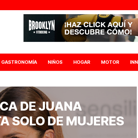
GASTRONOMÍA
NIÑOS
HOGAR
MOTOR
IN
CA DE JUANA
TA SOLO DE MUJERES