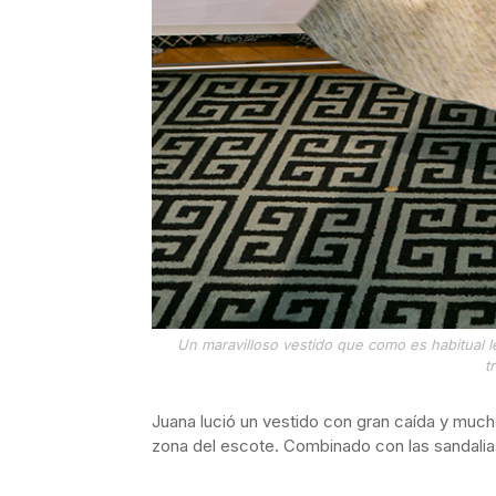
Un maravilloso vestido que como es habitual l
t
Juana lució un vestido con gran caída y much
zona del escote. Combinado con las sandalia