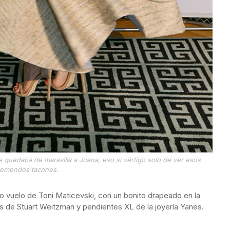
e quedaba de maravilla a Juana, eso sí vértigo solo de ver esos
remendos tacones.
o vuelo de Toni Maticevski, con un bonito drapeado en la
s de Stuart Weitzman y pendientes XL de la joyería Yanes.