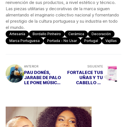
reinvención de sus productos, a nivel estético y técnico.
Las piezas utilitarias y decorativas de la marca siguen
alimentando el imaginario colectivo nacional y fomentando
el prestigio de la cultura portuguesa y su industria en todo
el mundo.
Artesanía
Bordallo Pinheiro
Cerámica
Decoración
Marca Portuguesa
Portada - No Usar
Portugal
Vajillas
ANTERIOR
SIGUIENTE
PAU DONÉS,
FORTALECE TUS
JARABE DE PALO
UÑAS Y TU
LE PONE MÚSICA
CABELLO EN
A LA LUCHA
OTOÑO CON
CONTRA EL
CAPICAPS
CÁNCER