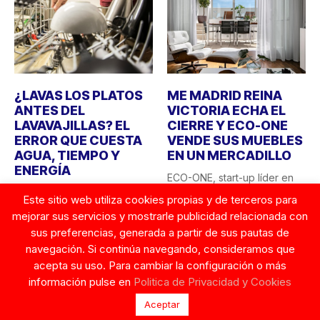
¿LAVAS LOS PLATOS
ME MADRID REINA
ANTES DEL
VICTORIA ECHA EL
LAVAVAJILLAS? EL
CIERRE Y ECO-ONE
ERROR QUE CUESTA
VENDE SUS MUEBLES
AGUA, TIEMPO Y
EN UN MERCADILLO
ENERGÍA
ECO-ONE, start-up líder en
Lavar los platos a mano
sostenibilidad hotelera en
Este sitio web utiliza cookies propias y de terceros para
antes de introducirlos en el
España, sorprende con una
mejorar sus servicios y mostrarle publicidad relacionada con
lavavajillas sigue...
acción...
sus preferencias, generada a partir de sus pautas de
23 AGOSTO, 2025
26 AGOSTO, 2025
navegación. Si continúa navegando, consideramos que
acepta su uso. Para cambiar la configuración o más
información pulse en
Politica de Privacidad y Cookies
© Copyright 2026. Tentaciones de Mujer.
Aceptar
Contacto