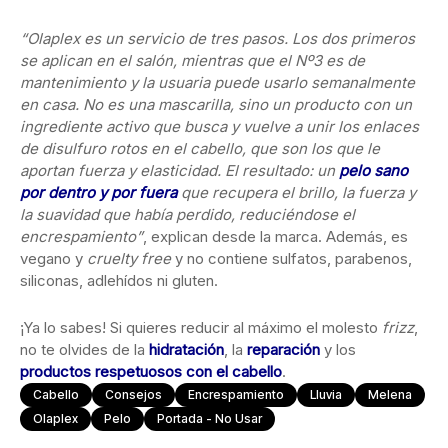
“Olaplex es un servicio de tres pasos. Los dos primeros
se aplican en el salón, mientras que el Nº3 es de
mantenimiento y la usuaria puede usarlo semanalmente
en casa. No es una mascarilla, sino un producto con un
ingrediente activo que busca y vuelve a unir los enlaces
de disulfuro rotos en el cabello, que son los que le
aportan fuerza y elasticidad. El resultado: un
pelo sano
por dentro y por fuera
que recupera el brillo, la fuerza y
la suavidad que había perdido, reduciéndose el
encrespamiento”
, explican desde la marca. Además, es
vegano y
cruelty free
y no contiene sulfatos, parabenos,
siliconas, adlehídos ni gluten.
¡Ya lo sabes! Si quieres reducir al máximo el molesto
frizz
,
no te olvides de la
hidratación
, la
reparación
y los
productos respetuosos con el cabello
.
Cabello
Consejos
Encrespamiento
Lluvia
Melena
Olaplex
Pelo
Portada - No Usar