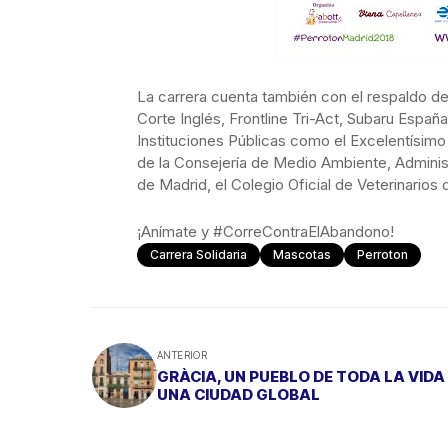
La carrera cuenta también con el respaldo d
Corte Inglés, Frontline Tri-Act, Subaru Espa
Instituciones Públicas como el Excelentísimo
de la Consejería de Medio Ambiente, Administ
de Madrid, el Colegio Oficial de Veterinarios 
¡Anímate y #CorreContraElAbandono!
Carrera Solidaria
Mascotas
Perroton
ANTERIOR
GRÀCIA, UN PUEBLO DE TODA LA VIDA
UNA CIUDAD GLOBAL