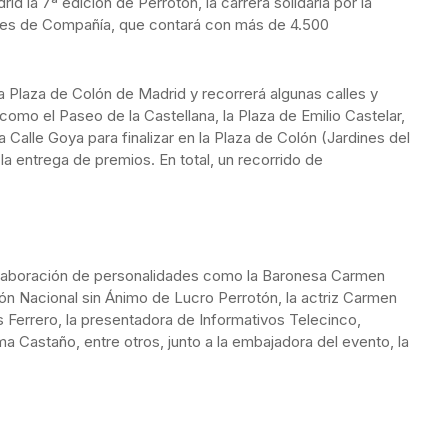
d la 7ª edición de Perrotón, la carrera solidaria por la
es de Compañía, que contará con más de 4.500
 la Plaza de Colón de Madrid y recorrerá algunas calles y
omo el Paseo de la Castellana, la Plaza de Emilio Castelar,
 Calle Goya para finalizar en la Plaza de Colón (Jardines del
a entrega de premios. En total, un recorrido de
 colaboración de personalidades como la Baronesa Carmen
ón Nacional sin Ánimo de Lucro Perrotón, la actriz Carmen
os Ferrero, la presentadora de Informativos Telecinco,
a Castaño, entre otros, junto a la embajadora del evento, la