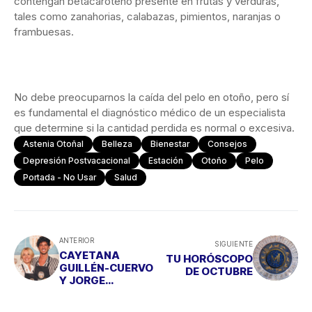
contengan betacaroteno presente en frutas y verduras,
tales como zanahorias, calabazas, pimientos, naranjas o
frambuesas.
No debe preocuparnos la caída del pelo en otoño, pero sí
es fundamental el diagnóstico médico de un especialista
que determine si la cantidad perdida es normal o excesiva.
Astenia Otoñal
Belleza
Bienestar
Consejos
Depresión Postvacacional
Estación
Otoño
Pelo
Portada - No Usar
Salud
ANTERIOR
SIGUIENTE
CAYETANA
TU HORÓSCOPO
GUILLÉN-CUERVO
DE OCTUBRE
Y JORGE
BRAZÁLEZ CON
LAS MANOS EN