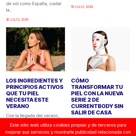
de sol como España, cuidar
18 JULIO, 2026
la...
30 JULIO, 2026
LOS INGREDIENTES Y
CÓMO
PRINCIPIOS ACTIVOS
TRANSFORMAR TU
QUE TU PIEL
PIEL CON LA NUEVA
NECESITA ESTE
SERIE 2 DE
VERANO
CURRENTBODY SIN
SALIR DE CASA
Con la llegada del verano,
las necesidades de la piel
¿Quién no ha soñado alguna
Este sitio web utiliza cookies propias y de terceros para
cambian. La...
vez con tener acceso a los
mejorar sus servicios y mostrarle publicidad relacionada con
tratamientos...