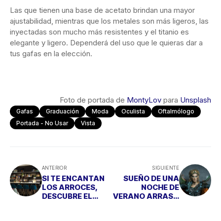
Las que tienen una base de acetato brindan una mayor
ajustabilidad, mientras que los metales son más ligeros, las
inyectadas son mucho más resistentes y el titanio es
elegante y ligero. Dependerá del uso que le quieras dar a
tus gafas en la elección.
Foto de portada de
MontyLov
para
Unsplash
Gafas
Graduación
Moda
Oculista
Oftalmólogo
Portada - No Usar
Vista
ANTERIOR
SIGUIENTE
SI TE ENCANTAN
SUEÑO DE UNA
LOS ARROCES,
NOCHE DE
DESCUBRE EL
VERANO ARRASA
JARDÍN DE
EN EL TEATRO
PORLIER
PRÍNCIPE GRAN