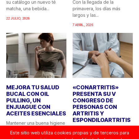
su catálogo un nuevo té
Con la llegada de la
matcha, una bebida...
primavera, los días más
largos y las...
22 JULIO, 2026
7 ABRIL, 2026
MEJORA TU SALUD
«CONARTRITIS»
BUCAL CON OIL
PRESENTA SU V
PULLING, UN
CONGRESO DE
ENJUAGUE CON
PERSONAS CON
ACEITES ESENCIALES
ARTRITIS Y
ESPONDILOARTRITIS
Mantener una buena higiene
bucal a diario es crucial para
Los próximos días 8 y 9 de
Este sitio web utiliza cookies propias y de terceros para
preservar la...
octubre tendrá lugar la