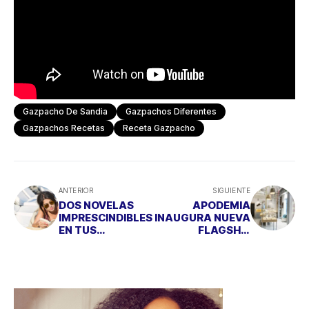
Gazpacho De Sandia
Gazpachos Diferentes
Gazpachos Recetas
Receta Gazpacho
ANTERIOR
SIGUIENTE
DOS NOVELAS
APODEMIA
IMPRESCINDIBLES
INAUGURA NUEVA
EN TUS
FLAGSHIP
VACACIONES
TECNOLÓGICA EN
MADRID