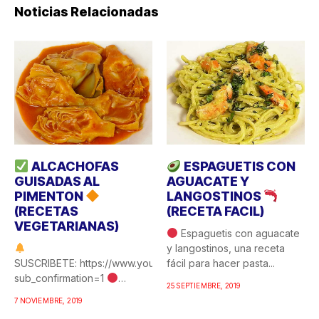
Noticias Relacionadas
ALCACHOFAS
ESPAGUETIS CON
GUISADAS AL
AGUACATE Y
PIMENTON
LANGOSTINOS
(RECETAS
(RECETA FACIL)
VEGETARIANAS)
Espaguetis con aguacate
y langostinos, una receta
SUSCRIBETE: https://www.youtube.com/c/COCINAFACILYRICA?
fácil para hacer pasta...
sub_confirmation=1
25 SEPTIEMBRE, 2019
Alcachofas guisadas al
7 NOVIEMBRE, 2019
pimentón, una de esas