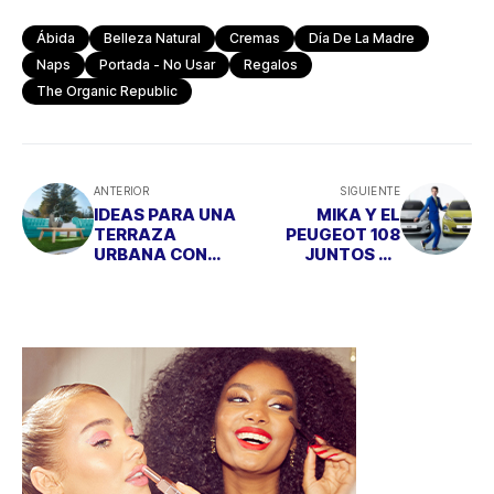
Ábida
Belleza Natural
Cremas
Día De La Madre
Naps
Portada - No Usar
Regalos
The Organic Republic
ANTERIOR
SIGUIENTE
IDEAS PARA UNA
MIKA Y EL
TERRAZA
PEUGEOT 108
URBANA CON
JUNTOS DE
ENCANTO
NUEVO EN UNA
CAMPAÑA
CARGADA DE
COLOR