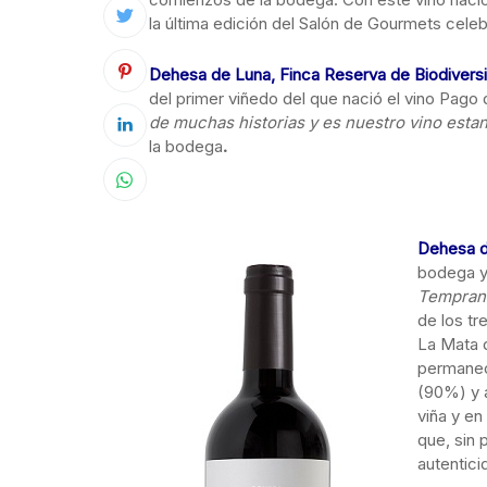
la última edición del Salón de Gourmets cele
Dehesa de Luna,
Finca Reserva de Biodivers
del primer viñedo del que nació el vino Pago
de muchas historias y es nuestro vino esta
la bodega
.
Dehesa d
bodega y 
Temprani
de los tr
La Mata d
permane
(90%) y a
viña y en
que, sin 
autentici