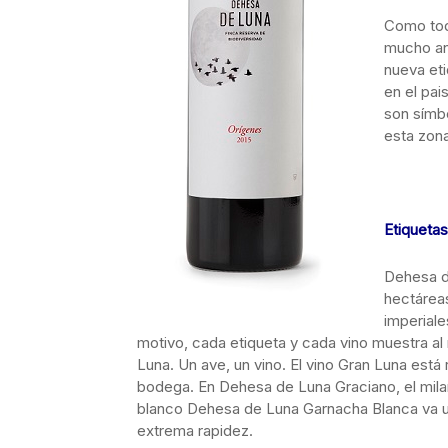
Como tod
mucho an
nueva eti
en el pa
son símbo
esta zona
Etiquetas
Dehesa d
hectárea
imperiale
motivo, cada etiqueta y cada vino muestra a
Luna. Un ave, un vino. El vino Gran Luna está r
bodega. En Dehesa de Luna Graciano, el milano
blanco Dehesa de Luna Garnacha Blanca va un
extrema rapidez.