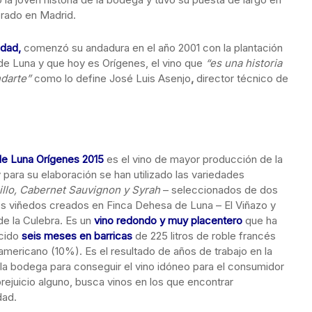
brado en Madrid.
idad,
comenzó su andadura en el año 2001 con la plantación
 de Luna y que hoy es Orígenes, el vino que
“es una historia
ndarte”
como lo define José Luis Asenjo
,
director técnico de
e Luna Orígenes 2015
es el vino de mayor producción de la
para su elaboración se han utilizado las variedades
llo, Cabernet Sauvignon y Syrah
– seleccionados de dos
es viñedos creados en Finca Dehesa de Luna – El Viñazo y
e la Culebra. Es un
vino redondo y muy placentero
que ha
cido
seis meses en barricas
de 225 litros de roble francés
mericano (10%). Es el resultado de años de trabajo en la
 la bodega para conseguir el vino idóneo para el consumidor
prejuicio alguno, busca vinos en los que encontrar
dad.