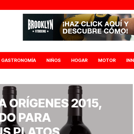
GASTRONOMÍA
NIÑOS
HOGAR
MOTOR
IN
A ORÍGENES 2015,
DO PARA
S PLATOS