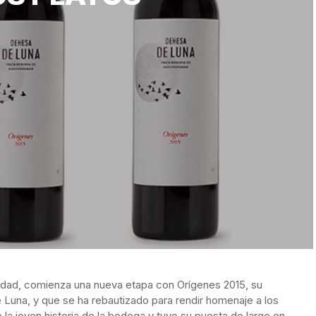
idad, comienza una
nueva etapa con Orígenes 2015, su
Luna, y que se ha rebautizado para rendir homenaje a los
la joven historia de la bodega y tuvo su puesta de largo en