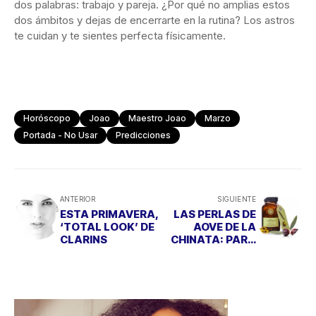
dos palabras: trabajo y pareja. ¿Por qué no amplias estos
dos ámbitos y dejas de encerrarte en la rutina? Los astros
te cuidan y te sientes perfecta físicamente.
Horóscopo
Joao
Maestro Joao
Marzo
Portada - No Usar
Predicciones
ANTERIOR
SIGUIENTE
ESTA PRIMAVERA,
LAS PERLAS DE
‘TOTAL LOOK’ DE
AOVE DE LA
CLARINS
CHINATA: PARA
ESTAR GUAPA
POR DENTRO Y
POR FUERA