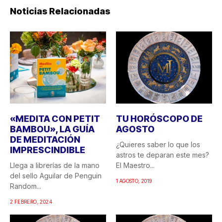
Noticias Relacionadas
«MEDITA CON PETIT
TU HORÓSCOPO DE
BAMBOU», LA GUÍA
AGOSTO
DE MEDITACIÓN
¿Quieres saber lo que los
IMPRESCINDIBLE
astros te deparan este mes?
Llega a librerías de la mano
El Maestro...
del sello Aguilar de Penguin
1 AGOSTO, 2019
Random...
2 FEBRERO, 2024