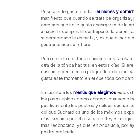
Pese a este gusto por las r
euniones y comida
manifiesto que cuando se trata de organizar
comenta que no le gusta encargarse de la org
a hacer la compra. El contrapunto lo ponen l
supermercado le encanta, y es que el norte 
gastronómica se refiere.
Pero no solo nos toca reunirnos con familiar
otra de la tónica habitual en estos días. Si 
casi un espécimen en peligro de extinción, 
gusta este momento en el que toca compartir
En cuanto a los
menús que elegimos
estos dí
los platos típicos como cordero, marisco o 
positivamente los postres y dulces que se c
del que Suchard es uno de los máximos expo
días, seguido por el roscón de Reyes, elegido
más reconocido, ya que, en Andalucía, por e
postre preferido.