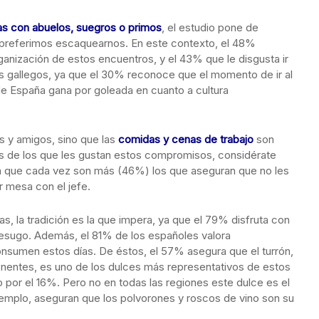
s con abuelos, suegros o primos
, el estudio pone de
, preferimos escaquearnos. En este contexto, el 48%
anización de estos encuentros, y el 43% que le disgusta ir
os gallegos, ya que el 30% reconoce que el momento de ir al
de España gana por goleada en cuanto a cultura
es y amigos, sino que las
comidas y cenas de trabajo
son
eres de los que les gustan estos compromisos, considérate
ya que cada vez son más (46%) los que aseguran que no les
 mesa con el jefe.
as, la tradición es la que impera, ya que el 79% disfruta con
besugo. Además, el 81% de los españoles valora
onsumen estos días. De éstos, el 57% asegura que el turrón,
nentes, es uno de los dulces más representativos de estos
 por el 16%. Pero no en todas las regiones este dulce es el
jemplo, aseguran que los polvorones y roscos de vino son su