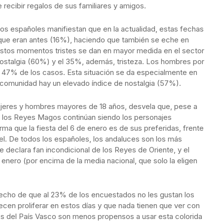
recibir regalos de sus familiares y amigos.
os españoles manifiestan que en la actualidad, estas fechas
que eran antes (16%), haciendo que también se eche en
 Estos momentos tristes se dan en mayor medida en el sector
ostalgia (60%) y el 35%, además, tristeza. Los hombres por
l 47% de los casos. Esta situación se da especialmente en
a comunidad hay un elevado índice de nostalgia (57%).
mujeres y hombres mayores de 18 años, desvela que, pese a
es, los Reyes Magos continúan siendo los personajes
rma que la fiesta del 6 de enero es de sus preferidas, frente
l. De todos los españoles, los andaluces son los más
declara fan incondicional de los Reyes de Oriente, y el
enero (por encima de la media nacional, que solo la eligen
l hecho de que al 23% de los encuestados no les gustan los
ecen proliferar en estos días y que nada tienen que ver con
os del País Vasco son menos propensos a usar esta colorida