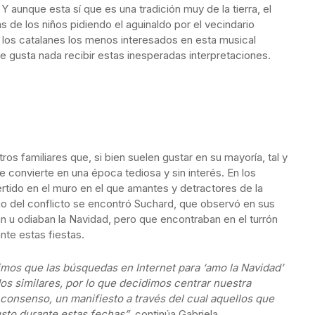
Y aunque esta sí que es una tradición muy de la tierra, el
 de los niños pidiendo el aguinaldo por el vecindario
los catalanes los menos interesados en esta musical
 gusta nada recibir estas inesperadas interpretaciones.
os familiares que, si bien suelen gustar en su mayoría, tal y
 convierte en una época tediosa y sin interés. En los
ertido en el muro en el que amantes y detractores de la
io del conflicto se encontró Suchard, que observó en sus
 u odiaban la Navidad, pero que encontraban en el turrón
te estas fiestas.
mos que las búsquedas en Internet para ‘amo la Navidad’
dos similares, por lo que decidimos centrar nuestra
onsenso, un manifiesto a través del cual aquellos que
sto durante estas fechas”
, continúa Gabriela.