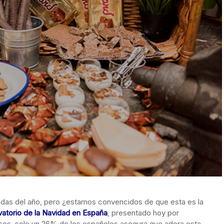
das del año, pero
¿estamos convencidos de que esta es la
vatorio de la Navidad en España
, presentado hoy por
psos, solo un 26% de los españoles asegura que adora esta