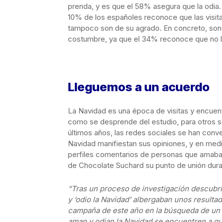
prenda, y es que el 58% asegura que la odia. 
10% de los españoles reconoce que las visitas
tampoco son de su agrado. En concreto, son 
costumbre, ya que el 34% reconoce que no le
Lleguemos a un acuerdo
La Navidad es una época de visitas y encuentr
como se desprende del estudio, para otros se
últimos años, las redes sociales se han conv
Navidad manifiestan sus opiniones, y en med
perfiles comentarios de personas que amaban
de Chocolate Suchard su punto de unión duran
“Tras un proceso de investigación descubri
y ‘odio la Navidad’ albergaban unos resulta
campaña de este año en la búsqueda de un c
aman y odian la Navidad se encuentren a gu