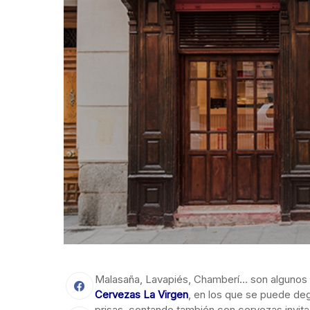
Malasaña, Lavapiés, Chamberí… son algunos
Cervezas La Virgen
, en los que se puede deg
prisas, contando también con cervezas invita