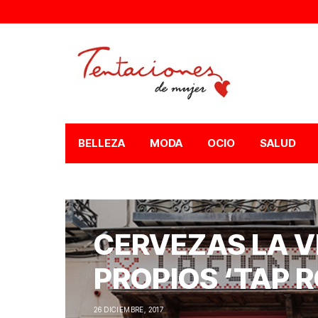
BELLEZA
MODA
OCIO
SALUD
CERVEZAS LA V
PROPIOS ‘TAP 
26 DICIEMBRE, 2017