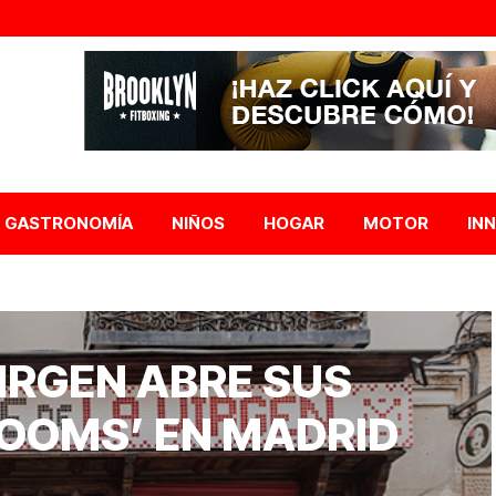
GASTRONOMÍA
NIÑOS
HOGAR
MOTOR
IN
IRGEN ABRE SUS
ROOMS’ EN MADRID