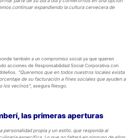
rmar parte de su día a día y convertirnos en una opción
emos continuar expandiendo la cultura cervecera de
onde también a un compromiso social ya que quieren
do acciones de Responsabilidad Social Corporativa con
drileños.
“Queremos que en todos nuestros locales exista
porcentaje de su facturación a fines sociales que ayuden a
os los vecinos”
, asegura Riesgo.
berí, las primeras aperturas
a personalidad propia y un estilo. que responda al
ulinaria específica. Lo que no faltará en ninguno de ellos