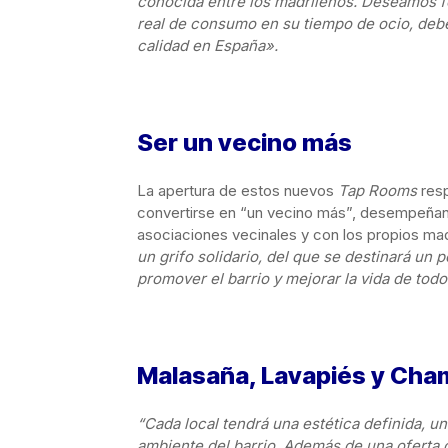
conocida entre los madrileños. Deseamos fo
real de consumo en su tiempo de ocio, deb
calidad en España».
Ser un vecino más
La apertura de estos nuevos
Tap Rooms
resp
convertirse en “un vecino más”, desempeñan
asociaciones vecinales y con los propios ma
un grifo solidario, del que se destinará un 
promover el barrio y mejorar la vida de tod
Malasaña, Lavapiés y Cham
“Cada local tendrá una estética definida, un
ambiente del barrio. Además de una oferta c