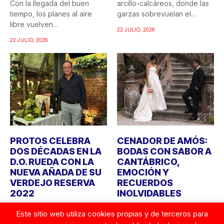
Con la llegada del buen
arcillo-calcáreos, donde las
tiempo, los planes al aire
garzas sobrevuelan el
libre vuelven...
recuerdo...
22 JULIO, 2026
22 JULIO, 2026
PROTOS CELEBRA
CENADOR DE AMÓS:
DOS DÉCADAS EN LA
BODAS CON SABOR A
D.O. RUEDA CON LA
CANTÁBRICO,
NUEVA AÑADA DE SU
EMOCIÓN Y
VERDEJO RESERVA
RECUERDOS
2022
INOLVIDABLES
Bodegas Protos celebra
Durante años, cuando
Este sitio web utiliza cookies propias y de terceros para
este año el 20º aniversario
alguien imaginaba una boda,