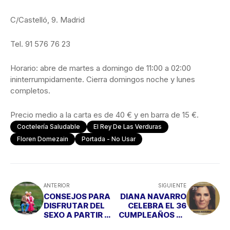
C/Castelló, 9. Madrid
Tel. 91 576 76 23
Horario: abre de martes a domingo de 11:00 a 02:00
ininterrumpidamente. Cierra domingos noche y lunes
completos.
Precio medio a la carta es de 40 € y en barra de 15 €.
Coctelería Saludable
El Rey De Las Verduras
Floren Domezain
Portada - No Usar
ANTERIOR
SIGUIENTE
CONSEJOS PARA
DIANA NAVARRO
DISFRUTAR DEL
CELEBRA EL 36
SEXO A PARTIR DE
CUMPLEAÑOS DE
LOS 70
CASINO GRAN