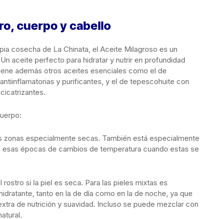
ro, cuerpo y cabello
pia cosecha de La Chinata, el Aceite Milagroso es un
Un aceite perfecto para hidratar y nutrir en profundidad
ntiene además otros aceites esenciales como el de
ntiinflamatorias y purificantes, y el de tepescohuite con
cicatrizantes.
cuerpo:
las zonas especialmente secas. También está especialmente
ra esas épocas de cambios de temperatura cuando estas se
 rostro si la piel es seca. Para las pieles mixtas es
idratante, tanto en la de día como en la de noche, ya que
extra de nutrición y suavidad. Incluso se puede mezclar con
atural.