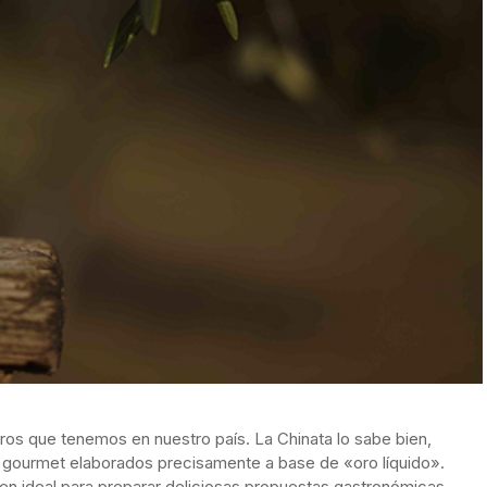
oros que tenemos en nuestro país. La Chinata lo sabe bien,
y gourmet elaborados precisamente a base de «oro líquido».
en ideal para preparar deliciosas propuestas gastronómicas,