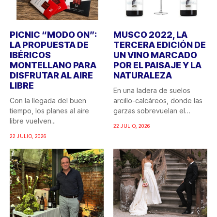
PICNIC “MODO ON”:
MUSCO 2022, LA
LA PROPUESTA DE
TERCERA EDICIÓN DE
IBÉRICOS
UN VINO MARCADO
MONTELLANO PARA
POR EL PAISAJE Y LA
DISFRUTAR AL AIRE
NATURALEZA
LIBRE
En una ladera de suelos
Con la llegada del buen
arcillo-calcáreos, donde las
tiempo, los planes al aire
garzas sobrevuelan el
libre vuelven...
recuerdo...
22 JULIO, 2026
22 JULIO, 2026