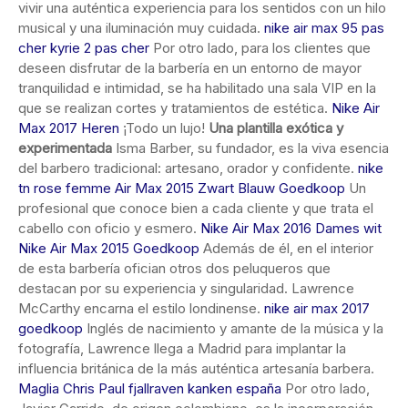
vivir una auténtica experiencia para los sentidos con un hilo
musical y una iluminación muy cuidada.
nike air max 95 pas
cher
kyrie 2 pas cher
Por otro lado, para los clientes que
deseen disfrutar de la barbería en un entorno de mayor
tranquilidad e intimidad, se ha habilitado una sala VIP en la
que se realizan cortes y tratamientos de estética.
Nike Air
Max 2017 Heren
¡Todo un lujo!
Una plantilla exótica y
experimentada
Isma Barber, su fundador, es la viva esencia
del barbero tradicional: artesano, orador y confidente.
nike
tn rose femme
Air Max 2015 Zwart Blauw Goedkoop
Un
profesional que conoce bien a cada cliente y que trata el
cabello con oficio y esmero.
Nike Air Max 2016 Dames wit
Nike Air Max 2015 Goedkoop
Además de él, en el interior
de esta barbería ofician otros dos peluqueros que
destacan por su experiencia y singularidad. Lawrence
McCarthy encarna el estilo londinense.
nike air max 2017
goedkoop
Inglés de nacimiento y amante de la música y la
fotografía, Lawrence llega a Madrid para implantar la
influencia británica de la más auténtica artesanía barbera.
Maglia Chris Paul
fjallraven kanken españa
Por otro lado,