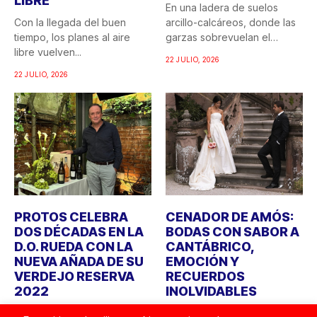
LIBRE
En una ladera de suelos
Con la llegada del buen
arcillo-calcáreos, donde las
tiempo, los planes al aire
garzas sobrevuelan el
libre vuelven...
recuerdo...
22 JULIO, 2026
22 JULIO, 2026
PROTOS CELEBRA
CENADOR DE AMÓS:
DOS DÉCADAS EN LA
BODAS CON SABOR A
D.O. RUEDA CON LA
CANTÁBRICO,
NUEVA AÑADA DE SU
EMOCIÓN Y
VERDEJO RESERVA
RECUERDOS
2022
INOLVIDABLES
Bodegas Protos celebra
Durante años, cuando