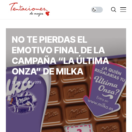
NO TE PIERDAS EL
EMOTIVO FINAL DE LA
CAMPAÑA “LA ÚLTIMA
ONZA” DE MILKA
22 DICIEMBRE, 2015