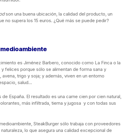
ood
son una buena ubicación, la calidad del producto, un
 que no supera los 15 euros. ¿Qué más se puede pedir?
l medioambiente
cimiento es Jiménez Barbero, conocido como La Finca o la
s y felices porque sólo se alimentan de forma sana y
 avena, trigo y soja; y además, viven en un entorno
 espacio, salud…
 de España. El resultado es una carne cien por cien natural,
colorantes, más infiltrada, tierna y jugosa y con todas sus
medioambiente, SteakBurger sólo trabaja con proveedores
aturaleza, lo que asegura una calidad excepcional de