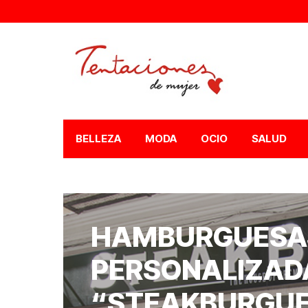
BELLEZA
MODA
OCIO
SALUD
HAMBURGUESA
PERSONALIZAD
“STEAKBURGU