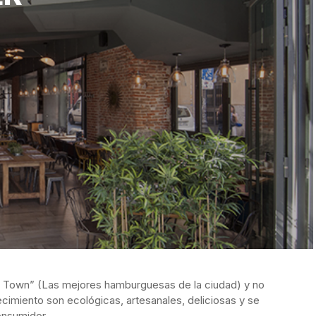
n Town” (Las mejores hamburguesas de la ciudad) y no
miento son ecológicas, artesanales, deliciosas y se
consumidor.