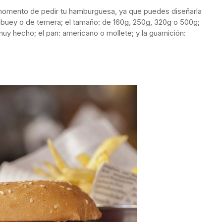
momento de pedir tu hamburguesa, ya que puedes diseñarla
e buey o de ternera; el tamaño: de 160g, 250g, 320g o 500g;
muy hecho; el pan: americano o mollete; y la guarnición: