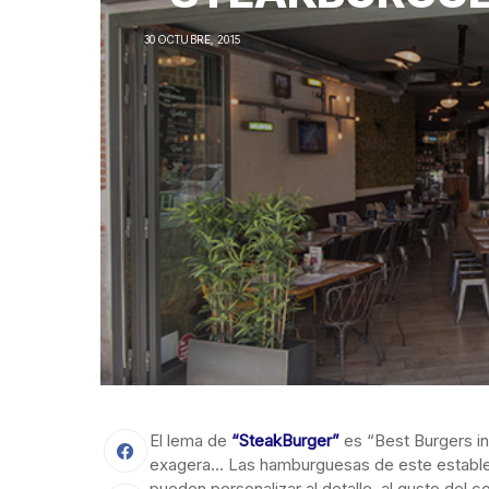
30 OCTUBRE, 2015
El lema de
“SteakBurger”
es “Best Burgers i
exagera… Las hamburguesas de este estableci
pueden personalizar al detalle, al gusto del 