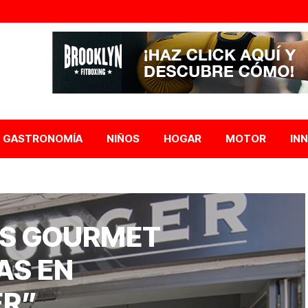
GASTRONOMÍA
NIÑOS
HOGAR
MOTOR
IN
S GOURMET
AS EN
ER”