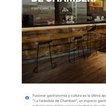
17 SEPTIEMBRE, 2015
Fusionar gastronomía y cultura es la última a
“La farándula de Chamberí”, un espacio gastr
culinaria inigualable y piezas teatrales de cali