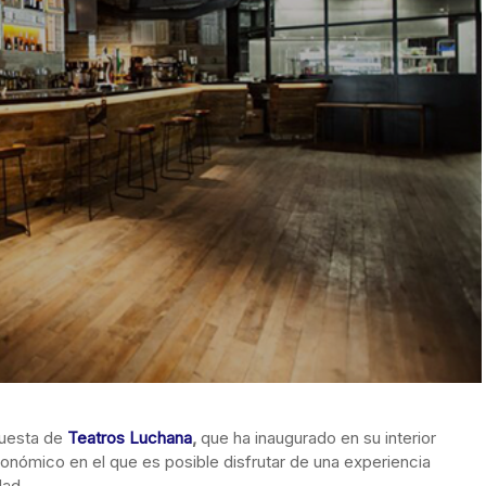
puesta de
Teatros Luchana
,
que ha inaugurado en su interior
onómico en el que es posible disfrutar de una experiencia
dad.