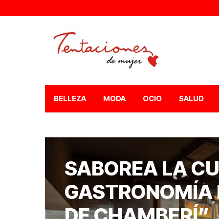
BELLEZA
MODA
OCIO
SALUD
SABOREA LA CU
GASTRONOMÍA 
DE CHAMBERÍ”