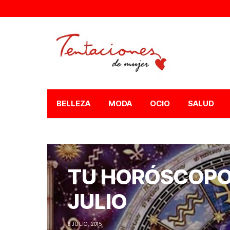
BELLEZA
MODA
OCIO
SALUD
TU HORÓSCOPO D
JULIO
6 JULIO, 2015