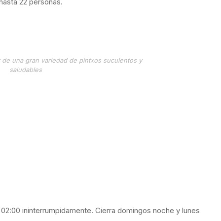
hasta 22 personas.
r de una gran variedad de pintxos suculentos y
saludables
a 02:00 ininterrumpidamente. Cierra domingos noche y lunes