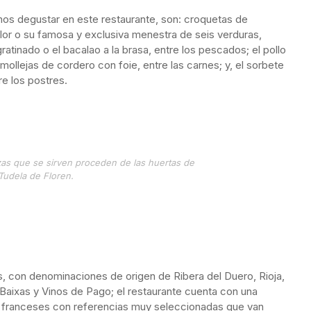
os degustar en este restaurante, son: croquetas de
flor o su famosa y exclusiva menestra de seis verduras,
gratinado o el bacalao a la brasa, entre los pescados; el pollo
 mollejas de cordero con foie, entre las carnes; y, el sorbete
re los postres.
izas que se sirven proceden de las huertas de
Tudela de Floren.
 con denominaciones de origen de Ribera del Duero, Rioja,
 Baixas y Vinos de Pago; el restaurante cuenta con una
nos franceses con referencias muy seleccionadas que van