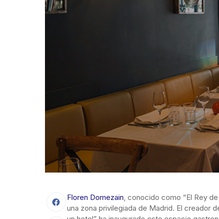
Floren Domezain
, conocido como “El Rey de l
una zona privilegiada de Madrid. El creador 
un hotel” ha inaugurado este espacio gastro