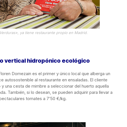
Verduras», ya tiene restaurante propio en Madrid.
o vertical hidropónico ecológico
 Floren Domezain es el primer y único local que alberga un
e autosostenible al restaurante en ensaladas. El cliente
ro y una cesta de mimbre a seleccionar del huerto aquella
a. También, si lo desean, se pueden adquirir para llevar a
spectaculares tomates a 7’50 €/kg.