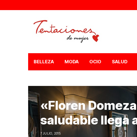
BELLEZA
MODA
OCIO
SALUD
«Floren Domezain
saludable llega 
7 JULIO, 2015