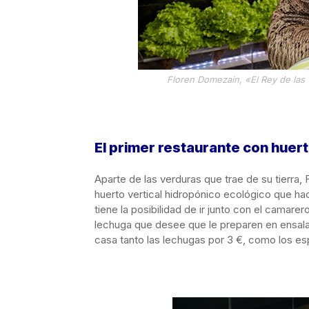
Floren Domezain, «El Rey de las 
El primer restaurante con huert
Aparte de las verduras que trae de su tierra,
huerto vertical hidropónico ecológico que hac
tiene la posibilidad de ir junto con el camare
lechuga que desee que le preparen en ensalad
casa tanto las lechugas por 3 €, como los e