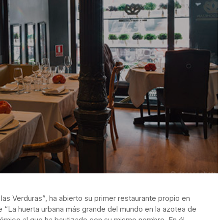
as Verduras”, ha abierto su primer restaurante propio en
de “La huerta urbana más grande del mundo en la azotea de
nómico al que ha bautizado con su mismo nombre. En él