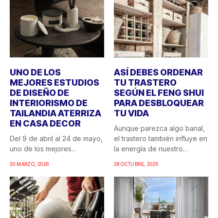
UNO DE LOS
ASÍ DEBES ORDENAR
MEJORES ESTUDIOS
TU TRASTERO
DE DISEÑO DE
SEGÚN EL FENG SHUI
INTERIORISMO DE
PARA DESBLOQUEAR
TAILANDIA ATERRIZA
TU VIDA
EN CASA DECOR
Aunque parezca algo banal,
Del 9 de abril al 24 de mayo,
el trastero también influye en
uno de los mejores...
la energía de nuestro
hogar....
20 MARZO, 2026
28 OCTUBRE, 2025