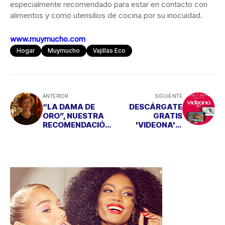
especialmente recomendado para estar en contacto con
alimentos y como utensilios de cocina por su inocuidad.
www.muymucho.com
Hogar
Muymucho
Vajillas Eco
ANTERIOR
SIGUIENTE
“LA DAMA DE
DESCÁRGATE
ORO”, NUESTRA
GRATIS
RECOMENDACIÓN
'VIDEONA' Y
DE CINE
EMPIEZA A
EDITAR TUS
VÍDEOS CON EL
MÓVIL