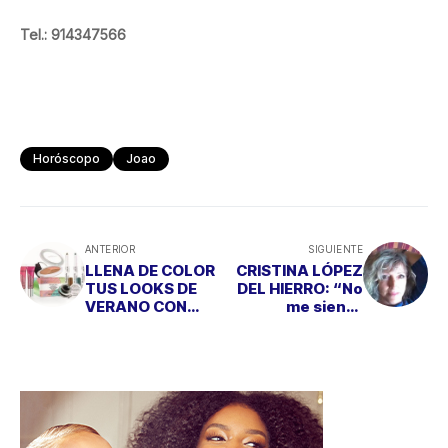
Tel.: 914347566
Horóscopo
Joao
ANTERIOR
SIGUIENTE
LLENA DE COLOR
CRISTINA LÓPEZ
TUS LOOKS DE
DEL HIERRO: “No
VERANO CON
me siento
‘SUNKISSED
representada por
PEARLS’, DE
las mujeres que
ELIZABETH
están en el
ARDEN
poder"