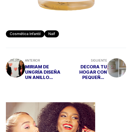
Cosmética Infantil
Naïf
ANTERIOR
SIGUIENTE
MIRIAM DE
DECORA TU
UNGRÍA DISEÑA
HOGAR CON
UN ANILLO
PEQUEÑOS
SOLIDARIO PARA
DETALLES,
“MENUDOS
PRUEBA CON
CORAZONES”
ESTOS NUEVOS
WASHITAPES