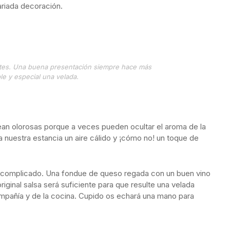
ariada decoración.
ntes. Una buena presentación siempre hace más
le y especial una velada.
 sean olorosas porque a veces pueden ocultar el aroma de la
a nuestra estancia un aire cálido y ¡cómo no! un toque de
y complicado. Una fondue de queso regada con un buen vino
riginal salsa será suficiente para que resulte una velada
compañía y de la cocina. Cupido os echará una mano para