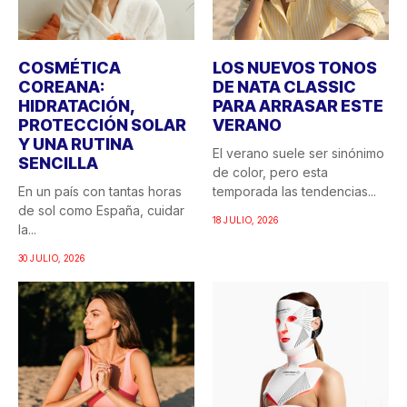
SENCILLA
de color, pero esta
En un país con tantas horas
temporada las tendencias...
de sol como España, cuidar
18 JULIO, 2026
la...
30 JULIO, 2026
LOS INGREDIENTES Y
CÓMO
PRINCIPIOS ACTIVOS
TRANSFORMAR TU
QUE TU PIEL
PIEL CON LA NUEVA
NECESITA ESTE
SERIE 2 DE
VERANO
CURRENTBODY SIN
SALIR DE CASA
Con la llegada del verano,
las necesidades de la piel
¿Quién no ha soñado alguna