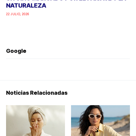
Noticias Relacionadas
COSMÉTICA
LOS NUEVOS TONOS
COREANA:
DE NATA CLASSIC
HIDRATACIÓN,
PARA ARRASAR ESTE
PROTECCIÓN SOLAR
VERANO
Y UNA RUTINA
El verano suele ser sinónimo