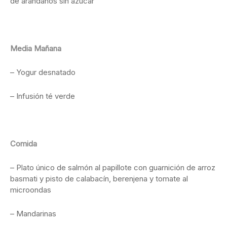
de arándanos sin azúcar
Media Mañana
– Yogur desnatado
– Infusión té verde
Comida
– Plato único de salmón al papillote con guarnición de arroz
basmati y pisto de calabacín, berenjena y tomate al
microondas
– Mandarinas