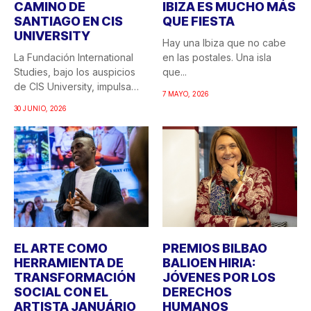
CAMINO DE
IBIZA ES MUCHO MÁS
SANTIAGO EN CIS
QUE FIESTA
UNIVERSITY
Hay una Ibiza que no cabe
La Fundación International
en las postales. Una isla
Studies, bajo los auspicios
que...
de CIS University, impulsa
7 MAYO, 2026
una...
30 JUNIO, 2026
EL ARTE COMO
PREMIOS BILBAO
HERRAMIENTA DE
BALIOEN HIRIA:
TRANSFORMACIÓN
JÓVENES POR LOS
SOCIAL CON EL
DERECHOS
ARTISTA JANUÁRIO
HUMANOS