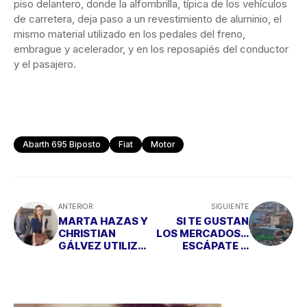
piso delantero, donde la alfombrilla, típica de los vehículos
de carretera, deja paso a un revestimiento de aluminio, el
mismo material utilizado en los pedales del freno,
embrague y acelerador, y en los reposapiés del conductor
y el pasajero.
Abarth 695 Biposto
Fiat
Motor
ANTERIOR
SIGUIENTE
MARTA HAZAS Y
SI TE GUSTAN
CHRISTIAN
LOS MERCADOS…
GÁLVEZ UTILIZAN
ESCÁPATE A
FRAGANCIAS
ROTERDAM
PERSONALIZADA
S