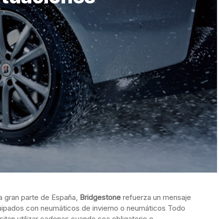
 a gran parte de España,
Bridgestone
refuerza un mensaje
quipados con neumáticos de invierno o neumáticos Todo
an utilizar cadenas cuando sea obligatorio o