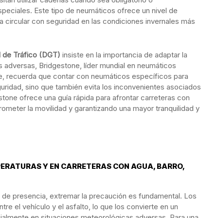
eciales. Este tipo de neumáticos ofrece un nivel de
ra circular con seguridad en las condiciones invernales más
l de Tráfico (DGT)
insiste en la importancia de adaptar la
 adversas, Bridgestone, líder mundial en neumáticos
e, recuerda que contar con neumáticos específicos para
uridad, sino que también evita los inconvenientes asociados
stone ofrece una guía rápida para afrontar carreteras con
rometer la movilidad y garantizando una mayor tranquilidad y
ERATURAS Y EN CARRETERAS CON AGUA, BARRO,
cto de presencia, extremar la precaución es fundamental. Los
re el vehículo y el asfalto, lo que los convierte en un
cialmente en situaciones meteorológicas adversas. Para una