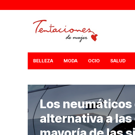
BELLEZA
MODA
OCIO
SALUD
Los neumáticos 
alternativa a la
mayoría de las s