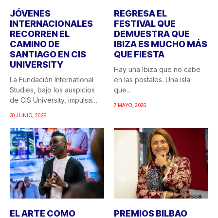
JÓVENES
REGRESA EL
INTERNACIONALES
FESTIVAL QUE
RECORREN EL
DEMUESTRA QUE
CAMINO DE
IBIZA ES MUCHO MÁS
SANTIAGO EN CIS
QUE FIESTA
UNIVERSITY
Hay una Ibiza que no cabe
La Fundación International
en las postales. Una isla
Studies, bajo los auspicios
que...
de CIS University, impulsa
7 MAYO, 2026
una...
30 JUNIO, 2026
EL ARTE COMO
PREMIOS BILBAO