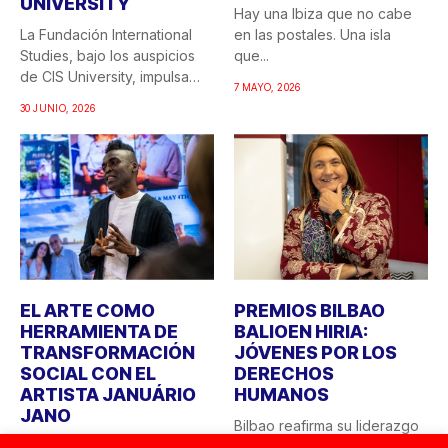
UNIVERSITY
Hay una Ibiza que no cabe
La Fundación International
en las postales. Una isla
Studies, bajo los auspicios
que...
de CIS University, impulsa
7 MAYO, 2026
una...
30 JUNIO, 2026
EL ARTE COMO
PREMIOS BILBAO
HERRAMIENTA DE
BALIOEN HIRIA:
TRANSFORMACIÓN
JÓVENES POR LOS
SOCIAL CON EL
DERECHOS
ARTISTA JANUÁRIO
HUMANOS
JANO
Bilbao reafirma su liderazgo
CIS University y la Fundación
como ciudad comprometida